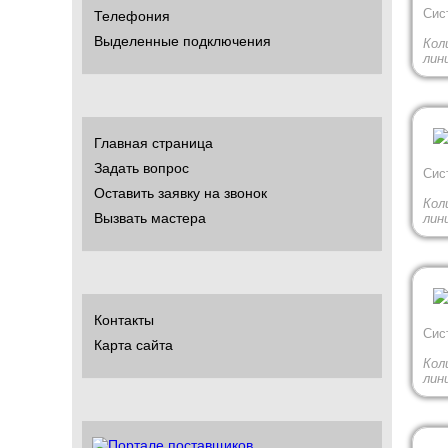
Сис
Телефония
Выделенные подключения
Кол
лин
Главная страница
Задать вопрос
Сис
Оставить заявку на звонок
Кол
Вызвать мастера
лин
Контакты
Сис
Карта сайта
Кол
лин